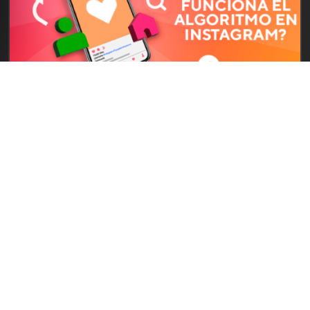
NOVEDADES
SATURDAY, 22 DE JANUARY DE 2022
¿CÓMO FUNCIONA EL
ALGORITMO EN INSTAGRAM?
Pongamos que haces una foto de uno de tus
productos, la editas y escribes un copy persuasivo.
Después, la subes a Instagram y, aunque te...
VER MÁS